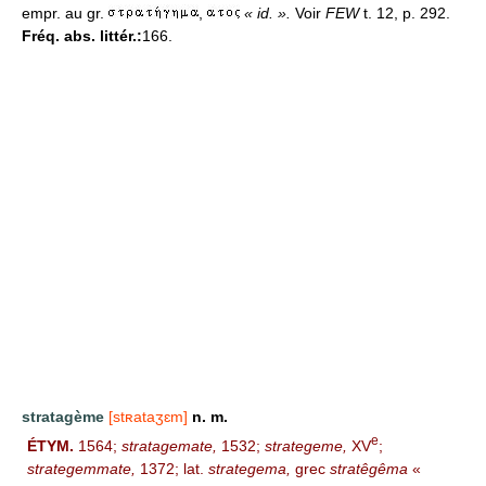
empr. au gr.
,
« id. ».
Voir
FEW
t. 12, p. 292.
Fréq. abs. littér.:
166.
stratagème
[stʀataʒɛm]
n. m.
e
ÉTYM.
1564;
stratagemate,
1532;
strategeme,
XV
;
strategemmate,
1372; lat.
strategema,
grec
stratêgêma
«