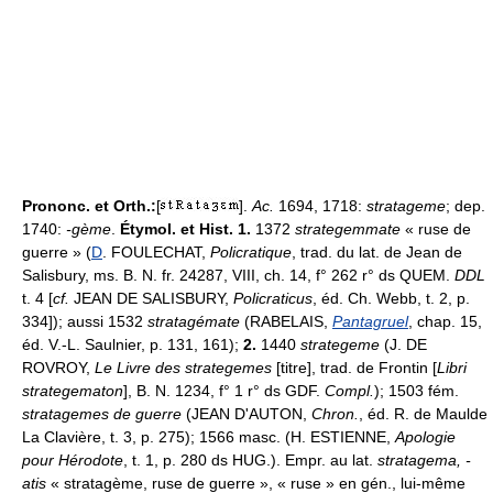
Prononc. et Orth.:
[
].
Ac.
1694, 1718:
stratageme
; dep.
1740:
-gème
.
Étymol. et Hist. 1.
1372
strategemmate
« ruse de
guerre » (
D
. FOULECHAT,
Policratique
, trad. du lat. de Jean de
Salisbury, ms. B. N. fr. 24287, VIII, ch. 14, f° 262 r° ds QUEM.
DDL
t. 4 [
cf.
JEAN DE SALISBURY,
Policraticus
, éd. Ch. Webb, t. 2, p.
334]); aussi 1532
stratagémate
(RABELAIS,
Pantagruel
, chap. 15,
éd. V.-L. Saulnier, p. 131, 161);
2.
1440
strategeme
(J. DE
ROVROY,
Le Livre des strategemes
[titre], trad. de Frontin [
Libri
strategematon
], B. N. 1234, f° 1 r° ds GDF.
Compl.
); 1503 fém.
stratagemes de guerre
(JEAN D'AUTON,
Chron.
, éd. R. de Maulde
La Clavière, t. 3, p. 275); 1566 masc. (H. ESTIENNE,
Apologie
pour Hérodote
, t. 1, p. 280 ds HUG.). Empr. au lat.
stratagema, -
atis
« stratagème, ruse de guerre », « ruse » en gén., lui-même