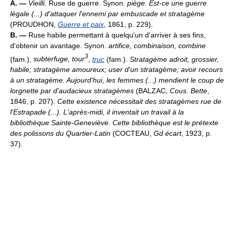
A. —
Vieilli.
Ruse de guerre. Synon.
piège.
Est-ce une guerre
légale (...) d'attaquer l'ennemi par embuscade et stratagème
(PROUDHON,
Guerre et paix
, 1861, p. 229).
B. —
Ruse habile permettant à quelqu'un d'arriver à ses fins,
d'obtenir un avantage. Synon.
artifice, combinaison, combine
3
(fam.),
subterfuge, tour
,
truc
(fam.).
Stratagème adroit, grossier,
habile; stratagème amoureux; user d'un stratagème; avoir recours
à un stratagème.
Aujourd'hui, les femmes (...) mendient le coup de
lorgnette par d'audacieux stratagèmes
(BALZAC,
Cous. Bette
,
1846, p. 207).
Cette existence nécessitait des stratagèmes rue de
l'Estrapade (...). L'après-midi, il inventait un travail à la
bibliothèque Sainte-Geneviève. Cette bibliothèque est le prétexte
des polissons du Quartier-Latin
(COCTEAU,
Gd écart
, 1923, p.
37).