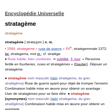
Encyclopédie Universelle
stratagème
stratagème
stratagème
[ strataʒɛm ]
n. m.
e
• 1564;
strategeme
«
ruse de guerre
»
XV
;
strategemmate
1372;
lat.
strategema,
mot
gr.
; cf.
stratège
♦
Ruse habile, bien combinée.
⇒
subtilité
,
3. tour
.
« Personne
fertile en fourberies, ruses et stratagèmes »
(
Gautier
)
. Déjouer un
stratagème.
●
stratagème
nom masculin
(
latin
strategema
, du grec
stratêgêma
)
Ruse de guerre ayant pour objet de tromper l'ennemi.
Combinaison habile mise en œuvre pour obtenir un avantage :
User de stratagèmes pour se faire élire.
●
stratagème
(synonymes)
nom masculin
(
latin
strategema
, du grec
stratêgêma
)
Combinaison habile mise en œuvre pour obtenir un
avantage