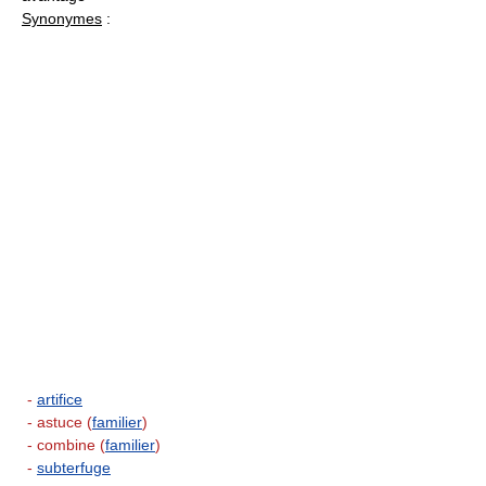
Synonymes
:
-
artifice
- astuce (
familier
)
- combine (
familier
)
-
subterfuge