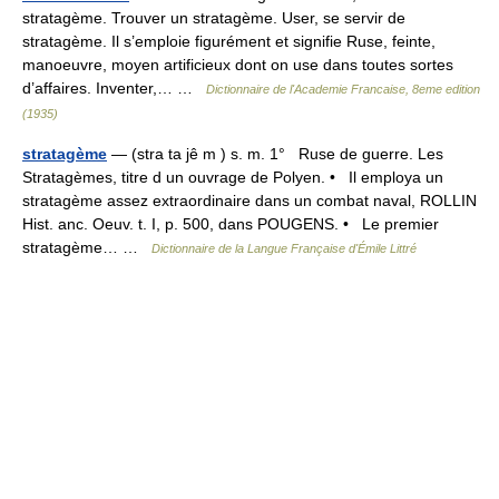
stratagème. Trouver un stratagème. User, se servir de
stratagème. Il s’emploie figurément et signifie Ruse, feinte,
manoeuvre, moyen artificieux dont on use dans toutes sortes
d’affaires. Inventer,… …
Dictionnaire de l'Academie Francaise, 8eme edition
(1935)
stratagème
— (stra ta jê m ) s. m. 1° Ruse de guerre. Les
Stratagèmes, titre d un ouvrage de Polyen. • Il employa un
stratagème assez extraordinaire dans un combat naval, ROLLIN
Hist. anc. Oeuv. t. I, p. 500, dans POUGENS. • Le premier
stratagème… …
Dictionnaire de la Langue Française d'Émile Littré