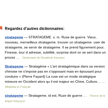
Regardez d'autres dictionnaires:
stratageme
— STRATAGEME. s. m. Ruse de guerre. Vieux,
nouveau, merveilleux stratageme. trouver un stratageme. user de
stratageme, se servir de stratageme. Il se prend figurement pour,
Finesse, tour d adresse, subtilité, surprise dont on se sert dans un
procez …
Dictionnaire de l'Académie française
Stratageme
— Stratagème « L’art stratagémique dans sa version
chinoise ne s’impose pas en s’opposant mais en épousant pour
conduire » (Pierre Fayard) La ruse est un mode stratégique
mineure en Occident alors qu il est majeur en Chine, Culture… …
Wikipédia en Français
stratageme
— Stratageme, id est, Ruze de guerre …
Thresor de la
langue françoyse