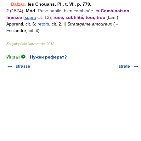
Balzac,
les Chouans, Pl., t. VII, p. 779.
2
(1574).
Mod.
Ruse habile, bien combinée.
⇒
Combinaison,
finesse
(
supra
cit. 12),
ruse, subtilité, tour, truc
(fam.);
→
Apprenti, cit. 6;
retors
, cit. 2.
||
Stratagème amoureux
(→
Esclandre, cit. 4).
Encyclopédie Universelle
.
2012
.
Игры ⚽
Нужен реферат?
strasse
strate