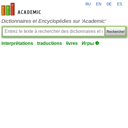
RU
EN
DE
ES
fr-academic.com
Dictionnaires et Encyclopédies sur 'Academic'
Recherche!
interprétations
traductions
livres
Игры ⚽